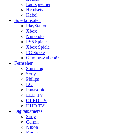
Lautsprecher
Headsets
Kabel
Spielkonsolen
PlayStation
Xbox
Nintendo
PS5 Spiele
Xbox Spiele
PC Spiele
Gaming-Zubehör
Fernseher
Samsung
Sony
Philips
LG
Panasonic
LED TV
OLED TV
UHD TV
Digitalkameras
Sony
Canon
Nikon
Kodak