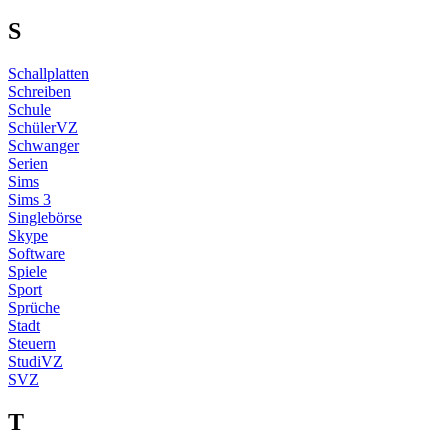
S
Schallplatten
Schreiben
Schule
SchülerVZ
Schwanger
Serien
Sims
Sims 3
Singlebörse
Skype
Software
Spiele
Sport
Sprüche
Stadt
Steuern
StudiVZ
SVZ
T