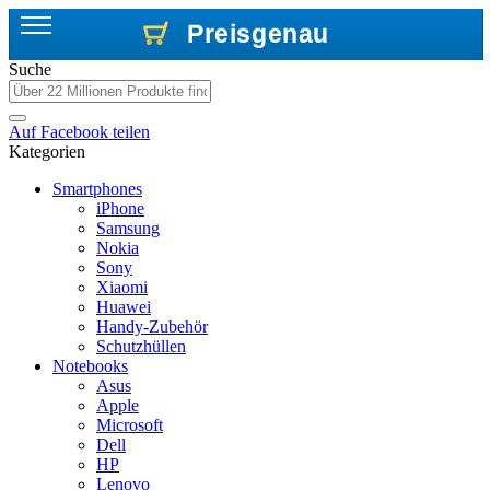
Preisgenau
Preisgenau
Preisgenau
Suche
Auf
Facebook
teilen
Kategorien
Smartphones
iPhone
Samsung
Nokia
Sony
Xiaomi
Huawei
Handy-Zubehör
Schutzhüllen
Notebooks
Asus
Apple
Microsoft
Dell
HP
Lenovo