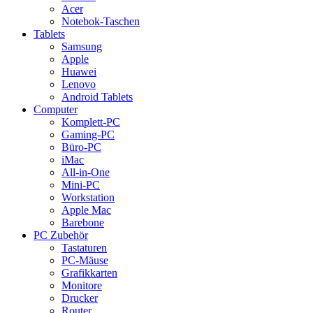
Acer
Notebok-Taschen
Tablets
Samsung
Apple
Huawei
Lenovo
Android Tablets
Computer
Komplett-PC
Gaming-PC
Büro-PC
iMac
All-in-One
Mini-PC
Workstation
Apple Mac
Barebone
PC Zubehör
Tastaturen
PC-Mäuse
Grafikkarten
Monitore
Drucker
Router