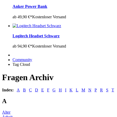
Anker Power Bank
ab 49,90 €*
Kostenloser Versand
Logitech Headset Schwarz
ab 94,90 €*
Kostenloser Versand
Community
Tag Cloud
Fragen Archiv
Index:
A
B
C
D
E
F
G
H
I
K
L
M
N
P
R
S
T
A
Alter
Arbeit