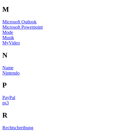
M
Microsoft Outlook
Microsoft Powerpoint
Mode
Musik
MyVideo
N
Name
Nintendo
P
PayPal
ps3
R
Rechtschreibung