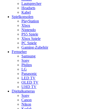
Lautsprecher
Headsets
Kabel
Spielkonsolen
PlayStation
Xbox
Nintendo
PS5 Spiele
Xbox Spiele
PC Spiele
Gaming-Zubehör
Fernseher
Samsung
Sony
Philips
LG
Panasonic
LED TV
OLED TV
UHD TV
Digitalkameras
Sony
Canon
Nikon
Kodak