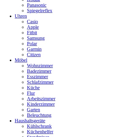
Panasonic
Spiegelreflex
Uhren
Casio
Apple
Fitbit
Samsung
Polar
Garmin
Citizen
Möbel
Wohnzimmer
Badezimmer
Esszimmer
Schlafzimmer
Küche
Flur
Arbeitszimmer
Kinderzimmer
Garten
Beleuchtung
Haushaltsgeräte
Kühlschrank
Küchenhelfer