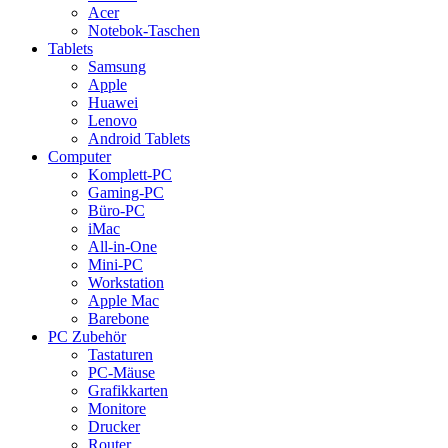
Acer
Notebok-Taschen
Tablets
Samsung
Apple
Huawei
Lenovo
Android Tablets
Computer
Komplett-PC
Gaming-PC
Büro-PC
iMac
All-in-One
Mini-PC
Workstation
Apple Mac
Barebone
PC Zubehör
Tastaturen
PC-Mäuse
Grafikkarten
Monitore
Drucker
Router