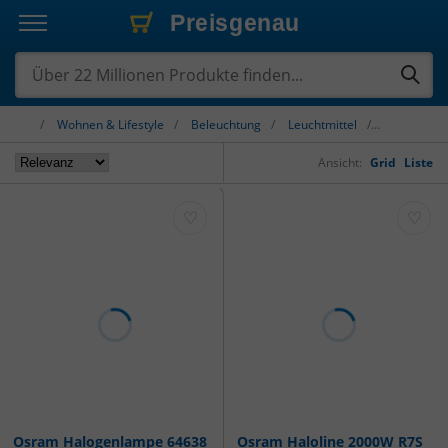
Preisgenau
Preisgenau
Preisgenau
Wohnen & Lifestyle
Beleuchtung
Leuchtmittel
Halogenlampen
Osram
Ansicht:
Grid
Liste
♡
♡
Osram Halogenlampe 64638
Osram Haloline 2000W R7S