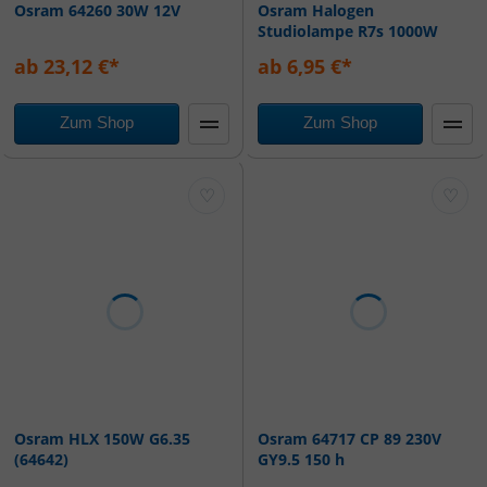
Osram 64260 30W 12V
Osram Halogen
Studiolampe R7s 1000W
230V 3400K 35000lm
ab 23,12 €*
ab 6,95 €*
Zum Shop
Zum Shop
♡
♡
Osram HLX 150W G6.35
Osram 64717 CP 89 230V
(64642)
GY9.5 150 h