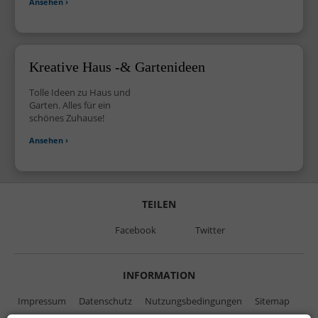
Ansehen ›
Kreative Haus -& Gartenideen
Tolle Ideen zu Haus und
Garten. Alles für ein
schönes Zuhause!
Ansehen ›
TEILEN
Facebook
Twitter
INFORMATION
Impressum
Datenschutz
Nutzungsbedingungen
Sitemap