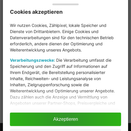
Cookies akzeptieren
NACHRICHTEN
Aktuelle News
Hall of Fame
Newsticker
Archiv
Wir nutzen Cookies, Zählpixel, lokale Speicher und
Dienste von Drittanbietern. Einige Cookies und
Datenverarbeitungen sind für den technischen Betrieb
COMMUNITY
erforderlich, andere dienen der Optimierung und
Weiterentwicklung unseres Angebots.
Community
Hall of Fame
Offene Fragen
Verarbeitungszwecke:
Die Verarbeitung umfasst die
Speicherung und den Zugriff auf Informationen auf
VERMARKTUNG
Ihrem Endgerät, die Bereitstellung personalisierter
Inhalte, Reichweiten- und Leistungsanalyse von
Kontakt
Inhalten, Zielgruppenforschung sowie die
Weiterentwicklung und Optimierung unserer Angebote.
Dazu zählen auch die Anzeige und Vermittlung von
ÜBER PREISGENAU
Angeboten unserer Partner-Shops, Preisvergleiche und
Preisgenau bietet ihnen mehr als 22 Millionen Produkte von mehr
Empfehlungen, A/B-Tests sowie der Einsatz technisch
als 9.000 Online-Shops zum Vergleich.
notwendiger Cookies (z.B. für Sicherheit und Session-
Akzeptieren
Funktionen).
Copyright © 2009 - 2026 | Preisgenau | Alle Rechte vorbehalten