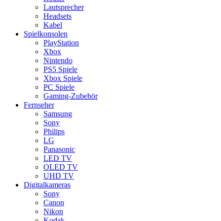
Lautsprecher
Headsets
Kabel
Spielkonsolen
PlayStation
Xbox
Nintendo
PS5 Spiele
Xbox Spiele
PC Spiele
Gaming-Zubehör
Fernseher
Samsung
Sony
Philips
LG
Panasonic
LED TV
OLED TV
UHD TV
Digitalkameras
Sony
Canon
Nikon
Kodak