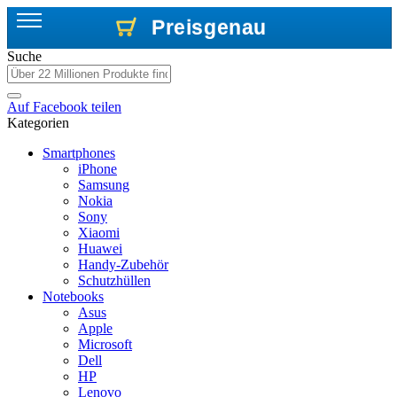
Preisgenau
Preisgenau
Preisgenau
Suche
Auf
Facebook
teilen
Kategorien
Smartphones
iPhone
Samsung
Nokia
Sony
Xiaomi
Huawei
Handy-Zubehör
Schutzhüllen
Notebooks
Asus
Apple
Microsoft
Dell
HP
Lenovo