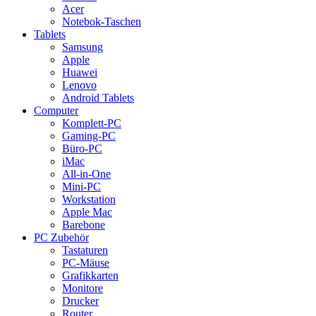
Acer
Notebok-Taschen
Tablets
Samsung
Apple
Huawei
Lenovo
Android Tablets
Computer
Komplett-PC
Gaming-PC
Büro-PC
iMac
All-in-One
Mini-PC
Workstation
Apple Mac
Barebone
PC Zubehör
Tastaturen
PC-Mäuse
Grafikkarten
Monitore
Drucker
Router