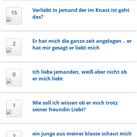
Verliebt in jemand der im Knast ist geht
15
das?
Er hat mich die ganze zeit angelogen .. er
2
hat mir gesagt er liebt mich
Ich liebe jemanden, weiß aber nicht ob
0
er mich liebt
Wie soll ich wissen ob er mich trotz
1
seiner freundin Liebt?
ein junge aus meiner klasse schaut mich
2