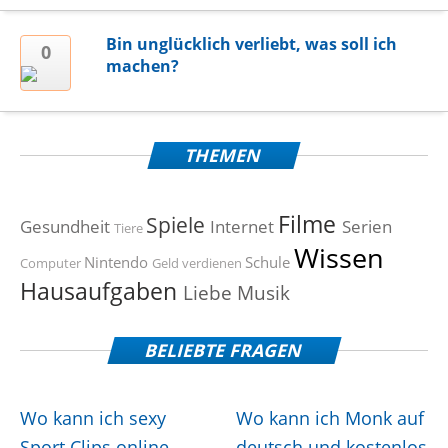
Bin unglücklich verliebt, was soll ich
0
machen?
THEMEN
Filme
Spiele
Gesundheit
Internet
Serien
Tiere
Wissen
Nintendo
Schule
Computer
Geld verdienen
Hausaufgaben
Liebe
Musik
BELIEBTE FRAGEN
Wo kann ich sexy
Wo kann ich Monk auf
Sport Clips online
deutsch und kostenlos