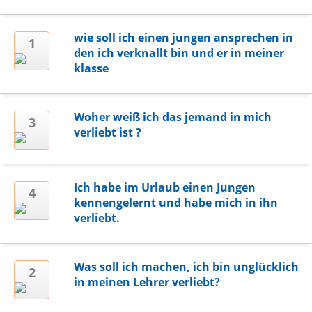
wie soll ich einen jungen ansprechen in
1
den ich verknallt bin und er in meiner
klasse
Woher weiß ich das jemand in mich
3
verliebt ist ?
Ich habe im Urlaub einen Jungen
4
kennengelernt und habe mich in ihn
verliebt.
Was soll ich machen, ich bin unglücklich
2
in meinen Lehrer verliebt?