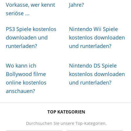
Vorkasse, wer kennt
Jahre?
seriöse ...
PS3 Spiele kostenlos
Nintendo Wii Spiele
downloaden und
kostenlos downloaden
runterladen?
und runterladen?
Wo kann ich
Nintendo DS Spiele
Bollywood filme
kostenlos downloaden
online kostenlos
und runterladen?
anschauen?
TOP KATEGORIEN
Durchsuchen Sie unsere Top-Kategorien.