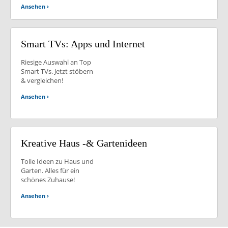
Ansehen ›
Smart TVs: Apps und Internet
Riesige Auswahl an Top
Smart TVs. Jetzt stöbern
& vergleichen!
Ansehen ›
Kreative Haus -& Gartenideen
Tolle Ideen zu Haus und
Garten. Alles für ein
schönes Zuhause!
Ansehen ›